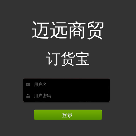
迈远商贸
订货宝