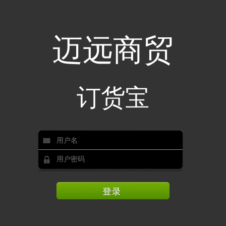
迈远商贸
订货宝